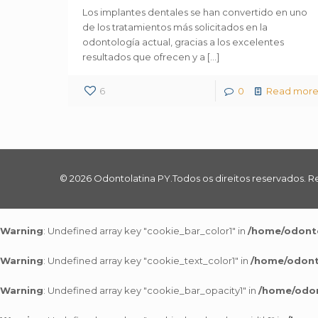
Los implantes dentales se han convertido en uno
de los tratamientos más solicitados en la
odontología actual, gracias a los excelentes
resultados que ofrecen y a
[…]
6
0
Read mor
© 2026 Odontolatina PY.Todos os direitos reservados. R
Warning
: Undefined array key "cookie_bar_color1" in
/home/odonto
Warning
: Undefined array key "cookie_text_color1" in
/home/odonto
Warning
: Undefined array key "cookie_bar_opacity1" in
/home/odon