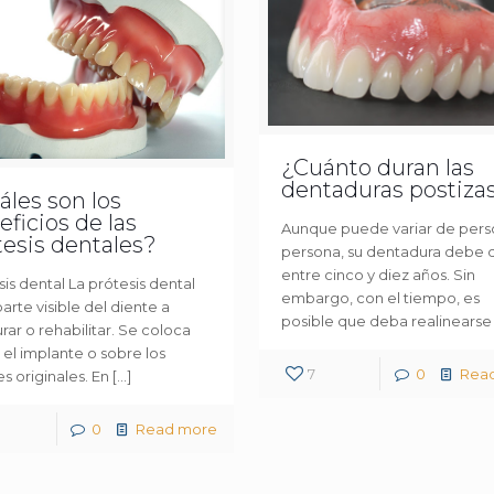
¿Cuánto duran las
dentaduras postiza
áles son los
ficios de las
Aunque puede variar de pers
tesis dentales?
persona, su dentadura debe 
entre cinco y diez años. Sin
is dental La prótesis dental
embargo, con el tiempo, es
parte visible del diente a
posible que deba realinearse
rar o rehabilitar. Se coloca
 el implante o sobre los
7
0
Rea
s originales. En
[…]
0
Read more