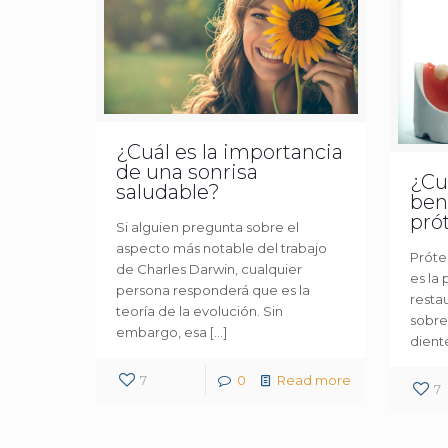
¿Cuál es la importancia
de una sonrisa
¿Cu
saludable?
bene
pró
Si alguien pregunta sobre el
aspecto más notable del trabajo
Prótes
de Charles Darwin, cualquier
es la 
persona responderá que es la
restau
teoría de la evolución. Sin
sobre
embargo, esa
[…]
diente
7
0
Read more
7