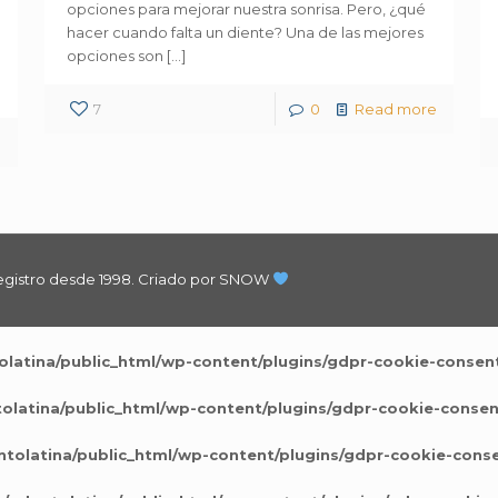
opciones para mejorar nuestra sonrisa. Pero, ¿qué
hacer cuando falta un diente? Una de las mejores
opciones son
[…]
7
0
Read more
e
egistro desde 1998.
Criado por SNOW
latina/public_html/wp-content/plugins/gdpr-cookie-consent
latina/public_html/wp-content/plugins/gdpr-cookie-consen
tolatina/public_html/wp-content/plugins/gdpr-cookie-conse