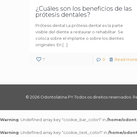
¿Cuáles son los beneficios de las
prótesis dentales?
Prótesis dental La prótesis dental es la parte
visible del diente a restaurar o rehabilitar. Se
coloca sobre el implante o sobre los dientes
originales. En
[…]
7
0
Read mor
© 2026 Odontolatina PY.Todos os direitos reservados. R
Warning
: Undefined array key "cookie_bar_color1" in
/home/odonto
Warning
: Undefined array key "cookie_text_color1" in
/home/odonto