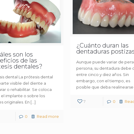
¿Cuánto duran las
dentaduras postiza
áles son los
ficios de las
Aunque puede variar de pers
tesis dentales?
persona, su dentadura debe 
entre cinco y diez años. Sin
is dental La prótesis dental
embargo, con el tiempo, es
parte visible del diente a
posible que deba realinearse
rar o rehabilitar. Se coloca
 el implante o sobre los
7
0
Rea
s originales. En
[…]
0
Read more