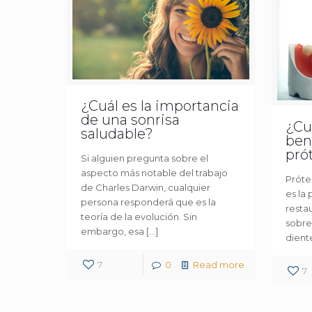
¿Cuál es la importancia
de una sonrisa
¿Cu
saludable?
bene
pró
Si alguien pregunta sobre el
aspecto más notable del trabajo
Prótes
de Charles Darwin, cualquier
es la 
persona responderá que es la
restau
teoría de la evolución. Sin
sobre
embargo, esa
[…]
diente
7
0
Read more
7