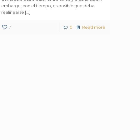
embargo, con el tiempo, es posible que deba
realinearse
[…]
7
0
Read more